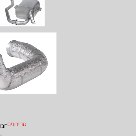
מחירונים
חברת א.
אג