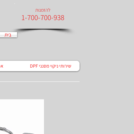
להזמנות
1-700-700-938​​​
בית
DPF שירותי ניקוי מסנני
אפ