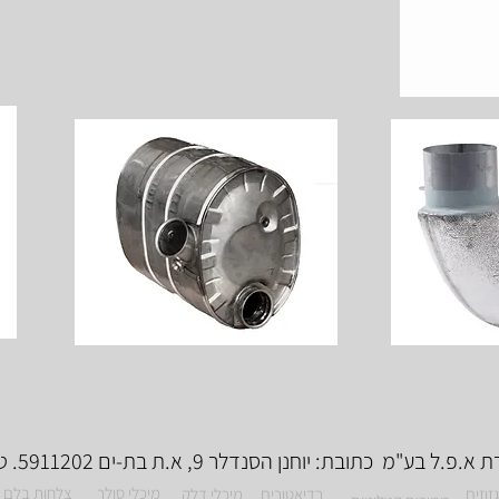
פ.ל בע"מ כתובת: יוחנן הסנדלר 9, א.ת בת-ים 5911202. טל'. 1-700-700-938
מיכלי סולר
צלחות בלם
זוזים
רדיאטורים
מיכלי דלק